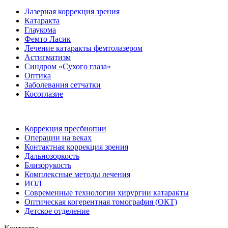
Лазерная коррекция зрения
Катаракта
Глаукома
Фемто Ласик
Лечение катаракты фемтолазером
Астигматизм
Синдром «Сухого глаза»
Оптика
Заболевания сетчатки
Косоглазие
Коррекция пресбиопии
Операции на веках
Контактная коррекция зрения
Дальнозоркость
Близорукость
Комплексные методы лечения
ИОЛ
Современные технологии хирургии катаракты
Оптическая когерентная томография (ОКТ)
Детское отделение