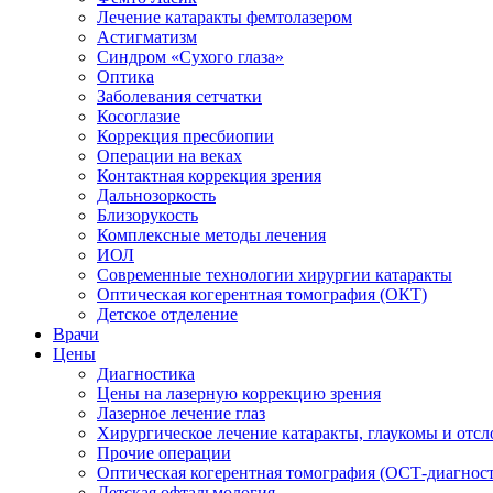
Лечение катаракты фемтолазером
Астигматизм
Синдром «Сухого глаза»
Оптика
Заболевания сетчатки
Косоглазие
Коррекция пресбиопии
Операции на веках
Контактная коррекция зрения
Дальнозоркость
Близорукость
Комплексные методы лечения
ИОЛ
Современные технологии хирургии катаракты
Оптическая когерентная томография (ОКТ)
Детское отделение
Врачи
Цены
Диагностика
Цены на лазерную коррекцию зрения
Лазерное лечение глаз
Хирургическое лечение катаракты, глаукомы и отсл
Прочие операции
Оптическая когерентная томография (ОСТ-диагнос
Детская офтальмология