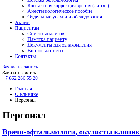
Контактная коррекция зрения (линзы)
Анестезиологическое пособие
Отдельные услуги и обследования
Акции
Пациентам
Список анализов
Памятка пациенту
Документы для ознакомления
Вопросы-ответы
Контакты
Заявка на запись
Заказать звонок
+7 862 266 55 20
Главная
О клинике
Персонал
Персонал
Врачи-офтальмологи, окулисты клини