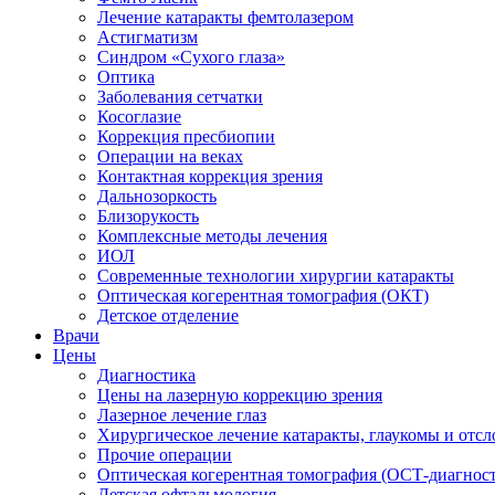
Лечение катаракты фемтолазером
Астигматизм
Синдром «Сухого глаза»
Оптика
Заболевания сетчатки
Косоглазие
Коррекция пресбиопии
Операции на веках
Контактная коррекция зрения
Дальнозоркость
Близорукость
Комплексные методы лечения
ИОЛ
Современные технологии хирургии катаракты
Оптическая когерентная томография (ОКТ)
Детское отделение
Врачи
Цены
Диагностика
Цены на лазерную коррекцию зрения
Лазерное лечение глаз
Хирургическое лечение катаракты, глаукомы и отсл
Прочие операции
Оптическая когерентная томография (ОСТ-диагнос
Детская офтальмология