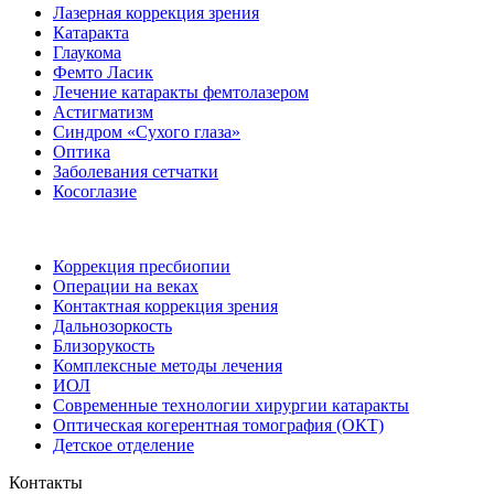
Лазерная коррекция зрения
Катаракта
Глаукома
Фемто Ласик
Лечение катаракты фемтолазером
Астигматизм
Синдром «Сухого глаза»
Оптика
Заболевания сетчатки
Косоглазие
Коррекция пресбиопии
Операции на веках
Контактная коррекция зрения
Дальнозоркость
Близорукость
Комплексные методы лечения
ИОЛ
Современные технологии хирургии катаракты
Оптическая когерентная томография (ОКТ)
Детское отделение
Контакты