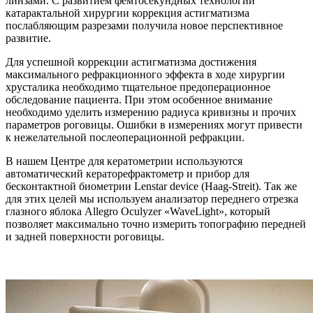
линзами. С развитием фемтосекундных технологий
катарактальной хирургии коррекция астигматизма
послабляющим разрезами получила новое перспективное
развитие.
Для успешной коррекции астигматизма достижения
максимального рефракционного эффекта в ходе хирургии
хрусталика необходимо тщательное предоперационное
обследование пациента. При этом особенное внимание
необходимо уделить измерению радиуса кривизны и прочих
параметров роговицы. Ошибки в измерениях могут привести
к нежелательной послеоперационной рефракции.
В нашем Центре для кератометрии используются
автоматический кераторефрактометр и прибор для
бесконтактной биометрии Lenstar device (Haag-Streit). Так же
для этих целей мы используем анализатор переднего отрезка
глазного яблока Allegro Oculyzer «WaveLight», который
позволяет максимально точно измерить топографию передней
и задней поверхности роговицы.