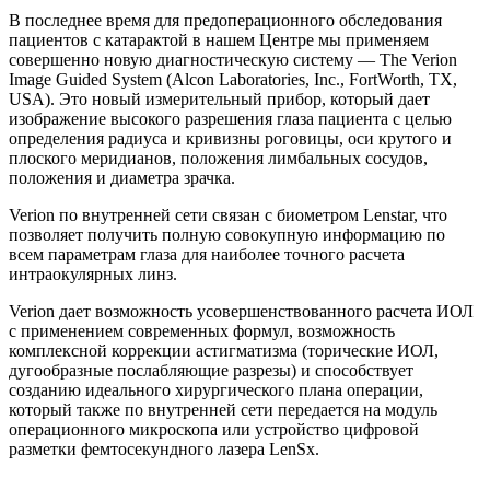
В последнее время для предоперационного обследования
пациентов с катарактой в нашем Центре мы применяем
совершенно новую диагностическую систему — The Verion
Image Guided System (Alcon Laboratories, Inc., FortWorth, TX,
USA). Это новый измерительный прибор, который дает
изображение высокого разрешения глаза пациента с целью
определения радиуса и кривизны роговицы, оси крутого и
плоского меридианов, положения лимбальных сосудов,
положения и диаметра зрачка.
Verion по внутренней сети связан с биометром Lenstar, что
позволяет получить полную совокупную информацию по
всем параметрам глаза для наиболее точного расчета
интраокулярных линз.
Verion дает возможность усовершенствованного расчета ИОЛ
с применением современных формул, возможность
комплексной коррекции астигматизма (торические ИОЛ,
дугообразные послабляющие разрезы) и способствует
созданию идеального хирургического плана операции,
который также по внутренней сети передается на модуль
операционного микроскопа или устройство цифровой
разметки фемтосекундного лазера LenSx.