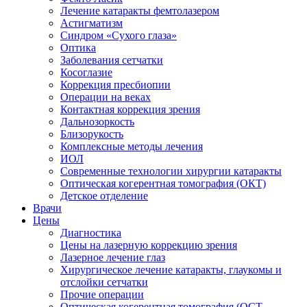
Лечение катаракты фемтолазером
Астигматизм
Синдром «Сухого глаза»
Оптика
Заболевания сетчатки
Косоглазие
Коррекция пресбиопии
Операции на веках
Контактная коррекция зрения
Дальнозоркость
Близорукость
Комплексные методы лечения
ИОЛ
Современные технологии хирургии катаракты
Оптическая когерентная томография (ОКТ)
Детское отделение
Врачи
Цены
Диагностика
Цены на лазерную коррекцию зрения
Лазерное лечение глаз
Хирургическое лечение катаракты, глаукомы и
отслойки сетчатки
Прочие операции
Оптическая когерентная томография (ОСТ-