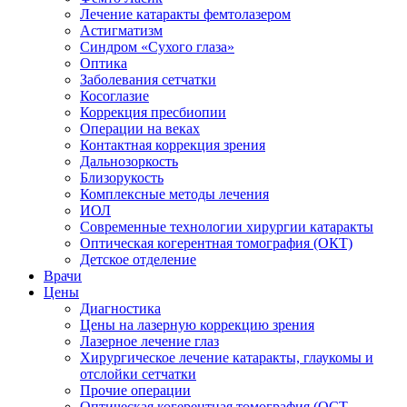
Лечение катаракты фемтолазером
Астигматизм
Синдром «Сухого глаза»
Оптика
Заболевания сетчатки
Косоглазие
Коррекция пресбиопии
Операции на веках
Контактная коррекция зрения
Дальнозоркость
Близорукость
Комплексные методы лечения
ИОЛ
Современные технологии хирургии катаракты
Оптическая когерентная томография (ОКТ)
Детское отделение
Врачи
Цены
Диагностика
Цены на лазерную коррекцию зрения
Лазерное лечение глаз
Хирургическое лечение катаракты, глаукомы и
отслойки сетчатки
Прочие операции
Оптическая когерентная томография (ОСТ-