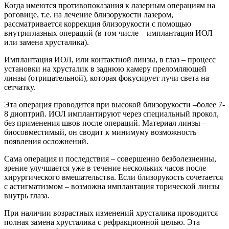
Когда имеются противопоказания к лазерным операциям на
роговице, т.е. на лечение близорукости лазером,
рассматривается коррекция близорукости с помощью
внутриглазных операций (в том числе – имплантация ИОЛ
или замена хрусталика).
Имплантация ИОЛ, или контактной линзы, в глаз – процесс
установки на хрусталик в заднюю камеру преломляющей
линзы (отрицательной), которая фокусирует лучи света на
сетчатку.
Эта операция проводится при высокой близорукости –более 7-
8 диоптрий. ИОЛ имплантируют через специальный прокол,
без применения швов после операций. Материал линзы –
биосовместимый, он сводит к минимуму возможность
появления осложнений.
Сама операция и последствия – совершенно безболезненны,
зрение улучшается уже в течение нескольких часов после
хирургического вмешательства. Если близорукость сочетается
с астигматизмом – возможна имплантация торической линзы
внутрь глаза.
При наличии возрастных изменений хрусталика проводится
полная замена хрусталика с рефракционной целью. Эта