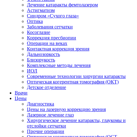
Лечение катаракты фемтолазером
Астигматизм
Синдром «Сухого глаза»
Оптика
Заболевания сетчатки
Косоглазие
Коррекция пресбиопии
Операции на веках
Контактная коррекция зрения
Дальнозоркость
Близорукость
Комплексные методы лечения
ИОЛ
Современные технологии хирургии катаракты
Оптическая когерентная томография (ОКТ)
Детское отделение
Врачи
Цены
Диагностика
Цены на лазерную коррекцию зрения
Лазерное лечение глаз
Хирургическое лечение катаракты, глаукомы и
отслойки сетчатки
Прочие операции
Оптическая когерентная томография (ОСТ-