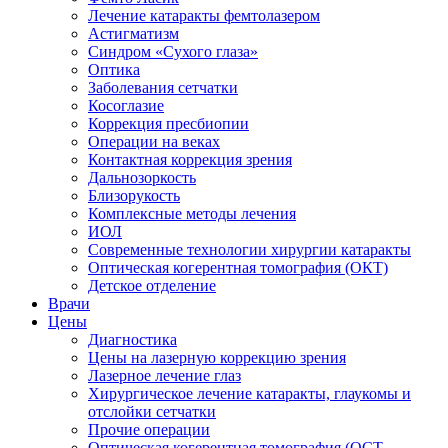
Лечение катаракты фемтолазером
Астигматизм
Синдром «Сухого глаза»
Оптика
Заболевания сетчатки
Косоглазие
Коррекция пресбиопии
Операции на веках
Контактная коррекция зрения
Дальнозоркость
Близорукость
Комплексные методы лечения
ИОЛ
Современные технологии хирургии катаракты
Оптическая когерентная томография (ОКТ)
Детское отделение
Врачи
Цены
Диагностика
Цены на лазерную коррекцию зрения
Лазерное лечение глаз
Хирургическое лечение катаракты, глаукомы и
отслойки сетчатки
Прочие операции
Оптическая когерентная томография (ОСТ-