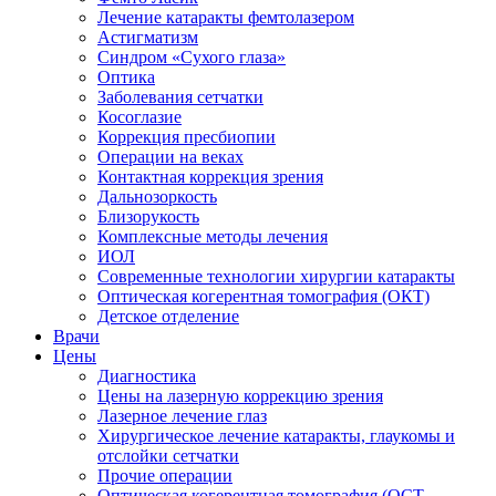
Лечение катаракты фемтолазером
Астигматизм
Синдром «Сухого глаза»
Оптика
Заболевания сетчатки
Косоглазие
Коррекция пресбиопии
Операции на веках
Контактная коррекция зрения
Дальнозоркость
Близорукость
Комплексные методы лечения
ИОЛ
Современные технологии хирургии катаракты
Оптическая когерентная томография (ОКТ)
Детское отделение
Врачи
Цены
Диагностика
Цены на лазерную коррекцию зрения
Лазерное лечение глаз
Хирургическое лечение катаракты, глаукомы и
отслойки сетчатки
Прочие операции
Оптическая когерентная томография (ОСТ-