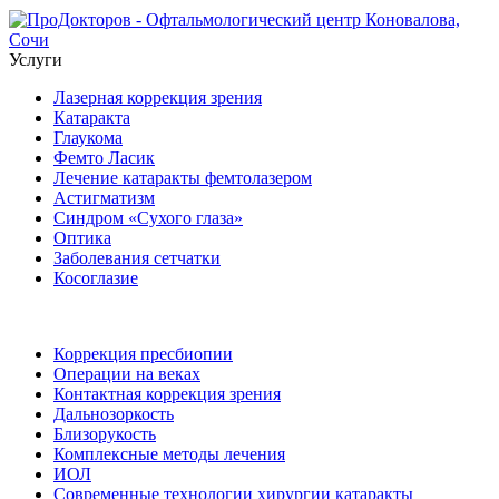
Услуги
Лазерная коррекция зрения
Катаракта
Глаукома
Фемто Ласик
Лечение катаракты фемтолазером
Астигматизм
Синдром «Сухого глаза»
Оптика
Заболевания сетчатки
Косоглазие
Коррекция пресбиопии
Операции на веках
Контактная коррекция зрения
Дальнозоркость
Близорукость
Комплексные методы лечения
ИОЛ
Современные технологии хирургии катаракты